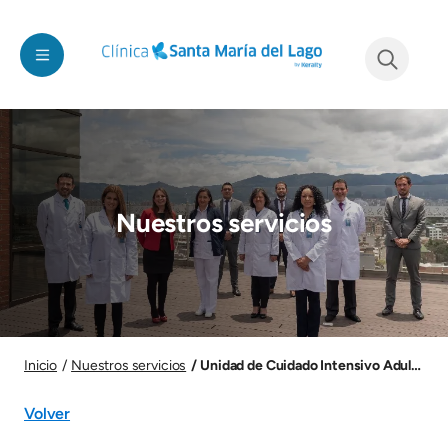
Pasar al contenido principal
See form
Imagen
Nuestros servicios
Imagen
Unidad de Cuidado Intensivo Adulto y P
Inicio
Nuestros servicios
Volver