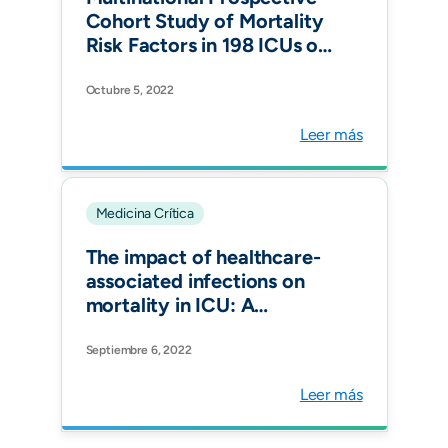
Cohort Study of Mortality
Risk Factors in 198 ICUs of
12 Latin American
Countries over 24 Years:
Octubre 5, 2022
The Effects of Healthcare-
Leer más
Associated Infections. J
Epidemiol Glob Health.
Medicina Crítica
The impact of healthcare-
associated infections on
mortality in ICU: A
prospective study in
Asia, Africa, Eastern
Septiembre 6, 2022
Europe, Latin America, and
Leer más
the Middle East. Am J
Infect Control.