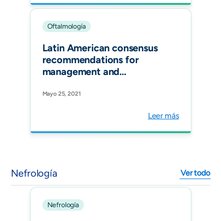
Oftalmología
Latin American consensus
recommendations for
management and
treatment of neuromyelitis
optica spectrum disorders
Mayo 25, 2021
in clinical practice[Mult
Leer más
Scler Relat Disord.
Nefrología
Ver todo
Nefrología