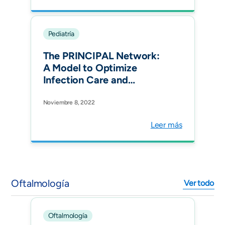
Perinatol.
Pediatría
The PRINCIPAL Network:
A Model to Optimize
Infection Care and
Prevention in Pediatric
Oncology in the Latin
Noviembre 8, 2022
American Region. JCO
Leer más
Global Oncology Vol 8.
Oftalmología
Ver todo
Oftalmología