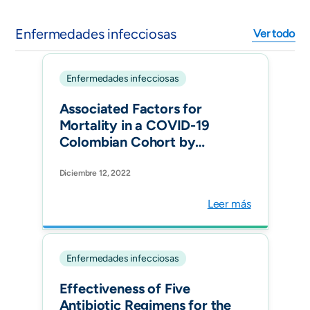
Enfermedades infecciosas
Ver todo
Enfermedades infecciosas
Associated Factors for
Mortality in a COVID-19
Colombian Cohort by
Epidemic Wave: Is the
Predominance of Mu
Diciembre 12, 2022
Variant Relevant? Lancet.
Leer más
12
Enfermedades infecciosas
Effectiveness of Five
Antibiotic Regimens for the