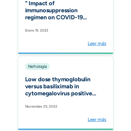
" Impact of
immunosuppression
regimen on COVID-19
mortality in kidney
transplant recipients:
Enero 19, 2023
Analysis from a Colombian
Leer más
transplantation centers
registry. Nefrologia (Engl
Ed). "
Nefrología
Low dose thymoglobulin
versus basiliximab in
cytomegalovirus positive
kidney transplant
recipients: Effectiveness of
Noviembre 25, 2022
preemptive
Leer más
cytomegalovirus modified
strategy. Nefrologia (Engl