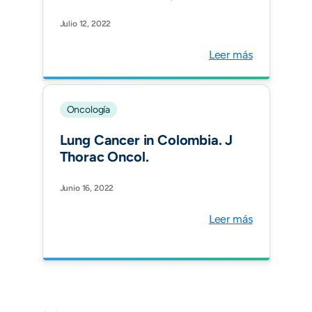
Non-Small Cell Lung
Cancer: Inferior Outcomes
Julio 12, 2022
and Lack of Health Equity
Leer más
in Hispanic Patients
Treated With PACIFIC
Protocol (LA1-CLICaP).
Front Oncol.
Oncología
Lung Cancer in Colombia. J
Thorac Oncol.
Junio 16, 2022
Leer más