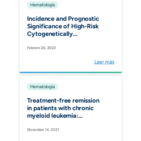
Hematología
Incidence and Prognostic
Significance of High-Risk
Cytogenetically
Abnormalities in Multiple
Myeloma Patients in
Febrero 26, 2022
Colombia. Clin Lymphoma
Leer más
Myeloma Leuk.
Hematología
Treatment-free remission
in patients with chronic
myeloid leukemia:
recommendations of the
LALNET expert panel.
Diciembre 14, 2021
Blood Advances