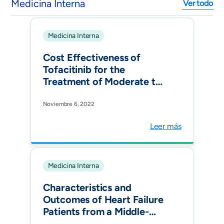
Medicina Interna
Ver todo
Medicina Interna
Cost Effectiveness of
Tofacitinib for the
Treatment of Moderate to
Severe Active Ulcerative
Colitis in Colombia.
Noviembre 6, 2022
Pharmacoecon Open.
Leer más
Medicina Interna
Characteristics and
Outcomes of Heart Failure
Patients from a Middle-
Income Country: The