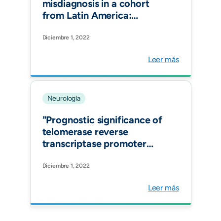
misdiagnosis in a cohort
from Latin America:
Impact and evaluation of
different contributors. Mult
Diciembre 1, 2022
Scler. 2022 Dec"
Leer más
Neurología
"Prognostic significance of
telomerase reverse
transcriptase promoter
gen mutations in high
grade meningiomas.
Diciembre 1, 2022
Biomedica. "
Leer más