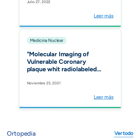
by 99m Tc-Interleukin-2:
Julio 27, 2022
Diagnostic and Therapeutic
Leer más
Implications. J Clin Med.
Medicina Nuclear
"Molecular Imaging of
Vulnerable Coronary
plaque whit radiolabeled
Somatostatin Receptors
(SSTR) J.Clin.Med."
Noviembre 25, 2021
Leer más
Ortopedia
Ver todo