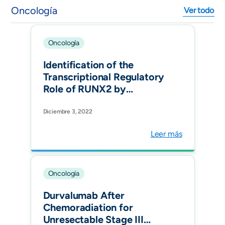
Oncología
Ver todo
Oncología
Identification of the
Transcriptional Regulatory
Role of RUNX2 by
Network Analysis in Lung
Cancer Cells. Biomedicines.
Diciembre 3, 2022
Leer más
Oncología
Durvalumab After
Chemoradiation for
Unresectable Stage III