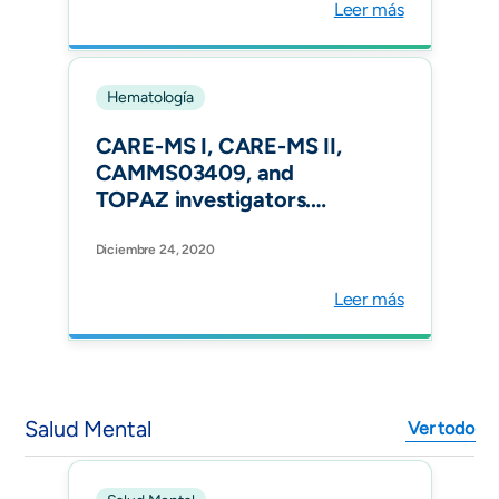
Leer más
Hematología
CARE-MS I, CARE-MS II,
CAMMS03409, and
TOPAZ investigators.
Alemtuzumab outcomes by
age: Post hoc analysis from
Diciembre 24, 2020
the randomized CARE-MS
Leer más
studies over 8 years. Mult
Scler Relat Disord.
Salud Mental
Ver todo