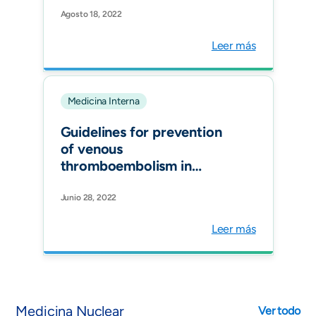
RECOLFACA Registry.
Agosto 18, 2022
Glob Heart.
Leer más
Medicina Interna
Guidelines for prevention
of venous
thromboembolism in
surgical and medical
patients and long-distance
Junio 28, 2022
travelers in Latin America.
Leer más
Blood Adv.
Medicina Nuclear
Ver todo