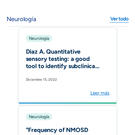
Neurología
Ver todo
Neurología
Diaz A. Quantitative
sensory testing: a good
tool to identify subclinical
neuropathy in ATTRV30M
amyloidosis patients?
Diciembre 15, 2022
Amyloid.
Leer más
Neurología
"Frequency of NMOSD