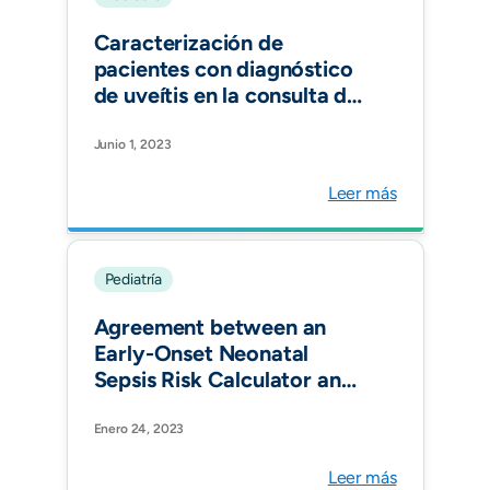
Caracterización de
pacientes con diagnóstico
de uveítis en la consulta de
reumatología pediátrica,
estudio multicéntrico.
Junio 1, 2023
Revista Colombiana de
Leer más
Reumatología
Pediatría
Agreement between an
Early-Onset Neonatal
Sepsis Risk Calculator and
the Colombian Clinical
Practice Guideline in Three
Enero 24, 2023
Tertiary-Care Centers in
Leer más
Bogotá, Colombia. Am J