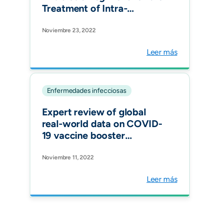
Treatment of Intra-
Abdominal Infection in
Bogotá. Surg Infect
Noviembre 23, 2022
(Larchmt).
Leer más
Enfermedades infecciosas
Expert review of global
real-world data on COVID-
19 vaccine booster
effectiveness and safety
during the omicron-
Noviembre 11, 2022
dominant phase of the
Leer más
pandemic. Expert Rev
Vaccines.