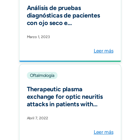
Análisis de pruebas
diagnósticas de pacientes
con ojo seco e
hipotiroidismo: un estudio
observacional. Archivos de
Marzo 1, 2023
la Sociedad Española de
Leer más
Oftalmología.
Oftalmología
Therapeutic plasma
exchange for optic neuritis
attacks in patients with
neuromyelitis optica
spectrum disorders. Ther
Abril 7, 2022
Apher Dial. 2022
Leer más