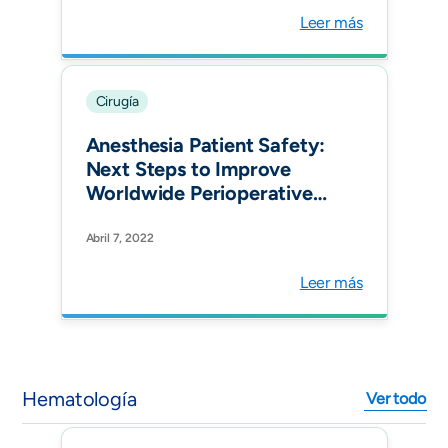
Leer más
Cirugía
Anesthesia Patient Safety:
Next Steps to Improve
Worldwide Perioperative
Safety by 2030. Anesth
Analg.
Abril 7, 2022
Leer más
Hematología
Ver todo