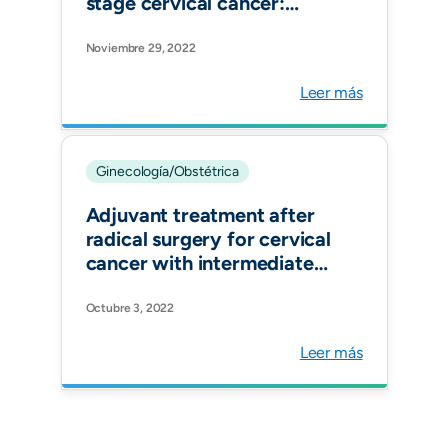
stage cervical cancer:
Systematic review and
meta-analysis. Gynecol
Noviembre 29, 2022
Oncol. 2022 Nov
Leer más
Ginecología/Obstétrica
Adjuvant treatment after
radical surgery for cervical
cancer with intermediate
risk factors: is it time for an
update? Int J Gynecol
Octubre 3, 2022
Cancer.
Leer más