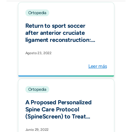
Ortopedia
Return to sport soccer
after anterior cruciate
ligament reconstruction:
ISAKOS consensus. J
ISAKOS.
Agosto 23, 2022
Leer más
Ortopedia
A Proposed Personalized
Spine Care Protocol
(SpineScreen) to Treat
Visualized Pain Generators:
An Illustrative Study
Junio 29, 2022