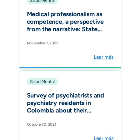
Salud Mental
Medical professionalism as
competence, a perspective
from the narrative: State
of art. Educación Médica
Noviembre 1, 2021
Leer más
Salud Mental
Survey of psychiatrists and
psychiatry residents in
Colombia about their
preventive and therapeutic
practices in delirium. Rev
Octubre 30, 2021
Colomb Psiquiatr (Engl
Leer más