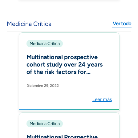
Ed).
Medicina Crítica
Ver todo
Medicina Crítica
Multinational prospective
cohort study over 24 years
of the risk factors for
ventilator-associated
pneumonia in 187 ICUs in 12
Diciembre 29, 2022
Latin American countries
Leer más
Medicina Crítica
Multinational Prospective