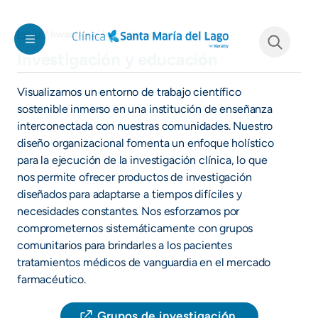
Pasar al contenido principal
Investigación y educación
Inicio
Investigación
y
educación
See form
Visualizamos un entorno de trabajo científico
sostenible inmerso en una institución de enseñanza
interconectada con nuestras comunidades. Nuestro
diseño organizacional fomenta un enfoque holístico
para la ejecución de la investigación clínica, lo que
nos permite ofrecer productos de investigación
diseñados para adaptarse a tiempos difíciles y
necesidades constantes. Nos esforzamos por
comprometernos sistemáticamente con grupos
comunitarios para brindarles a los pacientes
tratamientos médicos de vanguardia en el mercado
farmacéutico.
Grupos de investigación