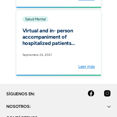
Ed).
Salud Mental
Virtual and in- person
accompaniment of
hospitalized patients
during the COVID-19
pandemic in Colombia. Rev
Septiembre 24, 2021
Panam Salud Publica.
Leer más
facebook
instagram
SÍGUENOS EN:
NOSOTROS: