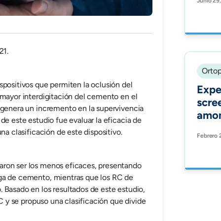
Junio 29
Gene
Illus
Comp
Outc
21.
Post
Reop
Ortop
Targ
spositivos que permiten la oclusión del
Exper
Lumb
 mayor interdigitación del cemento en el
scre
Surg
 genera un incremento en la supervivencia
amon
Inva
de este estudio fue evaluar la eficacia de
unde
na clasificación de este dispositivo.
Febrero 
orth
alter
Orth
aron ser los menos eficaces, presentando
ga de cemento, mientras que los RC de
 Basado en los resultados de este estudio,
RC y se propuso una clasificación que divide