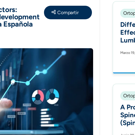
ctors:
Share
Ortop
 development
ta Española
Diff
Effe
Lumb
Surge
Marzo 19
Surg
Ortop
A Pr
Spin
(Spi
Visu