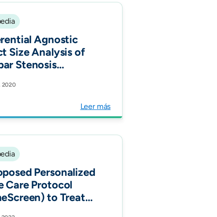
edia
erential Agnostic
ct Size Analysis of
ar Stenosis
ries. Int J Spine
, 2020
.
Leer más
edia
oposed Personalized
e Care Protocol
neScreen) to Treat
alized Pain